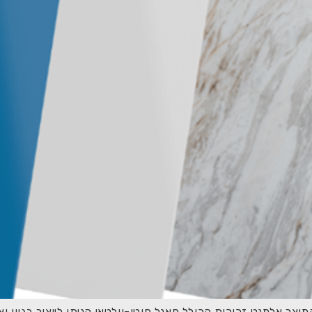
ארית המייצרת חשמל למבנים (BIPV) על המוצר אלמנט זכוכית הכולל פאנל פוטו-וולטאי הנית