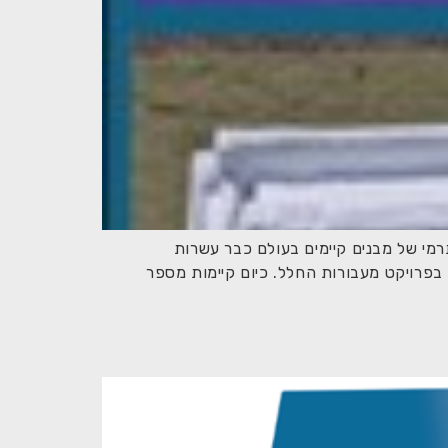
רמי של מבנים קיימים בעולם כבר עשרות
י סוכנות החלל של ארה"ב (N.A.S.A) כבר לפני כחמישים שנה בפרויקט מעבורות החלל. כיום קיימות מספר