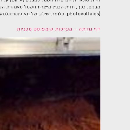
photovoltaics), כלומר, שילוב של תא פוטו-וולטאי (PV) לייצור חשמל בתוך […]
דף נחיתה – מערכות קומפוסט מכניות