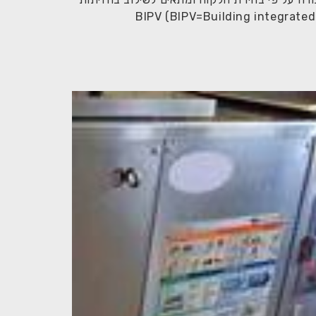
מבנים. בכך, חזית הבניין מייצרת חשמל מאנרגית השמש ויוצרת הכנסה נוספת לבעלי המבנה. אלמנט זה הוא יישום של BIPV (BIPV=Building integrated