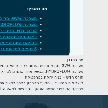
מה במגזין:
מערכת GVW: מה מתחדש מתחת לקירות האמבטיה?
מערכת HYDROFLOW: מכשיר אחד שתורם לבריאות וחוסך בעלויות התפעול מערכות מים;
קורס חדש – בניה ירוקה בפרקטיקה;
לייצר מים מהאוויר – מדעני הטכניון בדרך להציל א
פרויקט החודש : משמר העמק – חלוציות למאה ה-21 בשימור מי נגר.