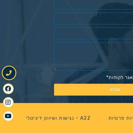
גר לקוחות*
שלח
ות פרטיות
A2Z - נגישות ושיווק דיגיטלי