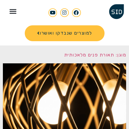
Search for
למוצרים שנבדקו ואושרו
מוגן: תאורת פנים מלאכותית