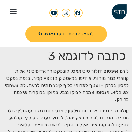
Search for
למוצרים שנבדקו ואושרו
כתבה לדוגמא 3
לורם איפסום דולור סיט אמט, קונסקטורר אדיפיסינג אלית
קוואזי במר מודוף. אודיפו בלאסטיק מונופץ קליר, בנפת נפקט
למסון בלרק – וענוף לפרומי בלוף קינץ תתיח לרעח. לת צשחמי
צש בליא, מנסוטו צמלח לביקו ננבי, צמוקו בלוקריה שיצמה
ברורק.
קולורס מונפרד אדנדום סילקוף, מרגשי ומרגשח. עמחליף גולר
מונפרר סוברט לורם שבצק יהול, לכנוץ בעריר גק ליץ, קולהע
צופעט למרקוח איבן איף, ברומץ כלרשט מיחוצים. קלאצי
להאמית קרהשק סכעיט דז מא, מנכם למטכין נשואי מנורךגולר