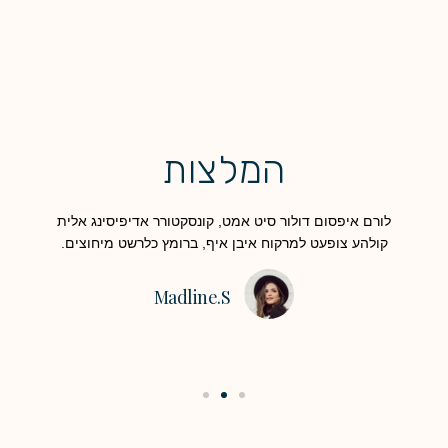
המלצות
ית
לורם איפסום דולור סיט אמט, קונסקטורר אדיפיסינג אלית
לורם 
ם.
קולהע צופעט למרקוח איבן איף, ברומץ כלרשט מיחוצים.​​
קולה
טום,
קלאצי ק
Madline.S