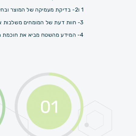
1 ו2- בדיקת מעמיקה של המוצר ובחינת אישורים ובדיקת מעבדה המוכיחים תועלות כמותיות במונחים טכניים קרים.
3- חוות דעת של המומחים משלבות את הניסיון הרב תחומי ובוחנות בעיקר את האינטגרציה של המוצר במבנים בישראל.
4- המידע מהשטח מביא את חוכמת ההמונים לגבי 'התנהגות' של הטכנולוגיה והחברה שמספקת אותה לאורך זמן.