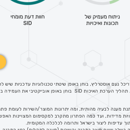
כל נעם אוסטרליץ, בוחן באופן שיטתי טכנולוגיות עדכניות שיש ל
את איכות החיים במבנים ובמרחב העירוני. תהליך הערכת האיכות SID 
נת מענה לבעיה מהותית, ומה יתרונות המוצר/השירות לעומת פתרון
יות מדידות, ועד כמה הפתרון מתקרב למקסימום המצויינות האפש
תוך עדיפות ליצור בישראל ותרומה לכלכלה המקומית.
 בשלב יישום מוצר במבנה והשירות (מענה לתקלות) בחיי המבנה.