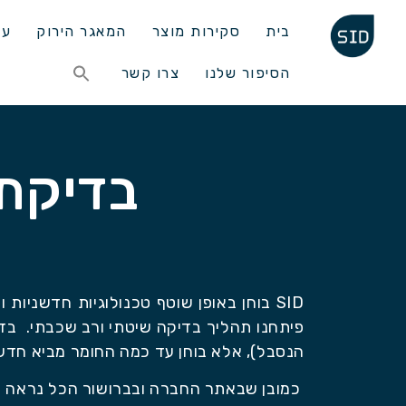
בית
סקירות מוצר
המאגר הירוק
עד
Search
הסיפור שלנו
צרו קשר
for:
Search Button
בדיקת איכו
SID בוחן באופן שוטף טכנולוגיות חדשני
פיתחנו תהליך בדיקה שיטתי ורב שכבתי. בד
הנסבל), אלא בוחן עד כמה החומר מביא חדשנ
כמובן שבאתר החברה ובברושור הכל נראה מו