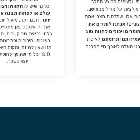
י, ולעיתים מבוצע מחקר
וכל מי שיש לו
תקווה ורצון
מולציות על מודל ממוחשב.
עולם או לפחות מבנה אח
קות אלו, שמדמות מצבי אמת
יותר
, חכם יותר, מועיל יות
צוניים)
אנחנו לומדים את
את זה אצלנו. כאן מתקיי
ומרים ויכולים לחזות טוב
בלתי נראית של קשרים, הזד
עמידותם ותרומתם
לאיכות
רעיונות, חיבורים ופתרונו
ני האדם לאורך חיי המבנה.
הזו שאין לה זמן ומקום היא
SID' וכל מי שהופך לחול
יוצא נשכר.