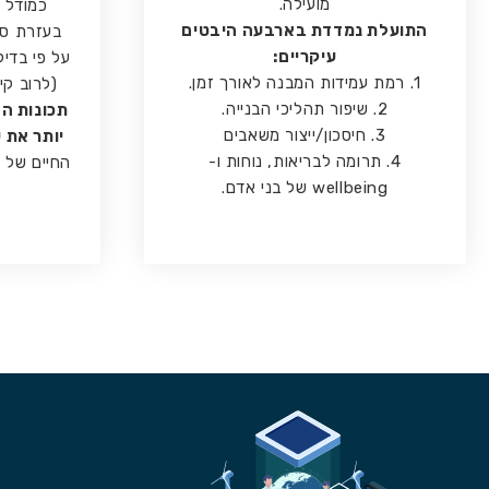
מועילה.
כמודל ח
התועלת נמדדת בארבעה היבטים
בעזרת סי
עיקריים:
על פי בדי
1. רמת עמידות המבנה לאורך זמן.
(לרוב קי
2. שיפור תהליכי הבנייה.
תכונות הח
3. חיסכון/ייצור משאבים
יותר את 
4. תרומה לבריאות, נוחות ו-
החיים של ב
wellbeing של בני אדם.