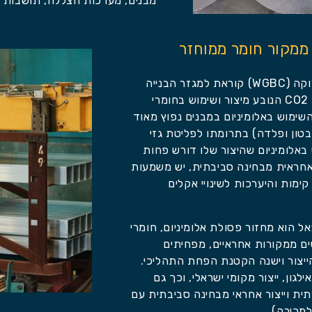
מבנים, מערכות הצללה, תושבות ל
 ממקור חומר ממוחזר
המועצה העולמית לבנייה ירוקה (WGBC) קוראת למגזר הבנייה
להפחית את פליטת הפחמן CO2 הנובע מיצור ושימוש בחומרי
ה ב -40% עד 2030 . השימוש באלומיניום במבנים נפוץ מאוד
בטון ופלדה) בתרומתו לפליטת גזי
באלומיניום שהיצור שלו דורש פחות
אחראית מבחינה סביבתית, יש משמעות
קימות והיערכות לשינויי אקלים
ל הוא מחזור פסולת אלומיניום, חומרי
ים ממקורות אחראיים, מפחיתים
ייצור וישנה הקטנת הפחת התהליכי.
לגון, ייצור מקומי ישראלי, וכך גם
ת וייצור אחראי מבחינה סביבתית עם
למכירה).