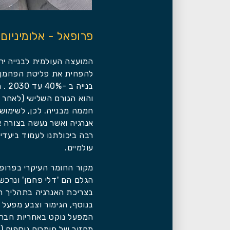
פרופאל - אלומיניום
בניי
והוא הגורם השלישי (לאחר 
חממה מבנייה. לכן, לשימוש 
אנרגיה ואשר נעשה בצורה 
רבה ביכולתנו לעמוד ביעדי 
עולמיים.
מקור החומר העיקרי בפרופא
הגלם הם 'דלי פחמן' ונרכש
בצריכת האנרגיה בתהליך ה
בנוסף, הגימור וצבע מפעל אי
המפעל נוקט באחריות חברתי
מחזור של חומרים נוספים (