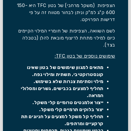
הצפיפות (משקל מרחבי) של בטון TFC היא 150-
600 ק"ג למ"ק וניתן לבחור מטווח זה על פי
דרישות הפרויקט.
לשם השוואה, הצפיפות של חומריי המילוי הקיימים
כיום למילוי מתחת לריצוף מובאת להלן (בטבלה
בצד).
שימושים נוספים של בטון TFC:
מתאים למגוון שימושים של בטון שאינו
קונסטרוקטיבי, תשתית ומילוי נפח.
מילוי וסתימת צנרות שלא בשימוש.
תחליף למצעים בכבישים, גשרים ומסלולי
המראה.
ייצור אלמנטים טרומיים קלי משקל.
יצור בלוקים תרמיים קלי משקל.
תחליף קל משקל למצעים על חניונים תת
קרקעיים ומרתפים.
כבטון שיפועים בגגות ,מרפסות וחניונים