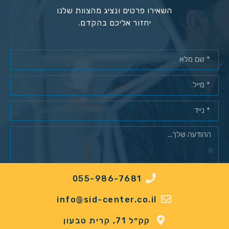
השאירו פרטים ונציג מהצוות שלנו
יחזור אליכם בהקדם.
055-986-7681
מאשר/ת רישום למאגר לקוחות*
info@sid-center.co.il
שלח
קק״ל 71, קרית טבעון