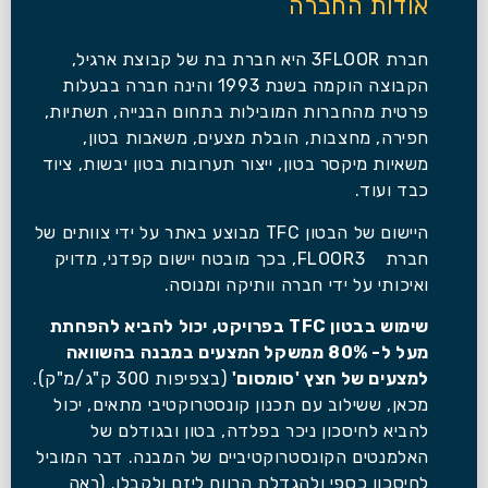
אודות החברה
חברת 3FLOOR היא חברת בת של קבוצת ארגיל,
הקבוצה הוקמה בשנת 1993 והינה חברה בבעלות
פרטית מהחברות המובילות בתחום הבנייה, תשתיות,
חפירה, מחצבות, הובלת מצעים, משאבות בטון,
משאיות מיקסר בטון, ייצור תערובות בטון יבשות, ציוד
כבד ועוד.
היישום של הבטון TFC מבוצע באתר על ידי צוותים של
חברת FLOOR3, בכך מובטח יישום קפדני, מדויק
ואיכותי על ידי חברה וותיקה ומנוסה.
שימוש בבטון TFC בפרויקט, יכול להביא להפחתת
מעל ל- 80% ממשקל המצעים במבנה בהשוואה
למצעים של חצץ 'סומסום'
(בצפיפות 300 ק"ג/מ"ק).
מכאן, ששילוב עם תכנון קונסטרוקטיבי מתאים, יכול
להביא לחיסכון ניכר בפלדה, בטון ובגודלם של
האלמנטים הקונסטרוקטיביים של המבנה. דבר המוביל
לחיסכון כספי ולהגדלת הרווח ליזם ולקבלן. (ראה