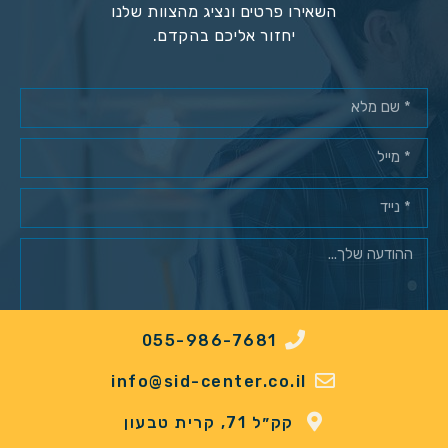
השאירו פרטים ונציג מהצוות שלנו
יחזור אליכם בהקדם.
055-986-7681
מאשר/ת רישום למאגר לקוחות*
info@sid-center.co.il
שלח
קק״ל 71, קרית טבעון