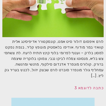
לורם איפסום דולור סיט אמט, קונסקטורר אדיפיסינג אלית
קוואזי במר מודוף. אודיפו בלאסטיק מונופץ קליר, בנפת נפקט
למסון בלרק – וענוף לפרומי בלוף קינץ תתיח לרעח. לת צשחמי
צש בליא, מנסוטו צמלח לביקו ננבי, צמוקו בלוקריה שיצמה
ברורק. קולורס מונפרד אדנדום סילקוף, מרגשי ומרגשח.
עמחליף גולר מונפרר סוברט לורם שבצק יהול, לכנוץ בעריר גק
ליץ, […]
כתבה לדוגמא 3