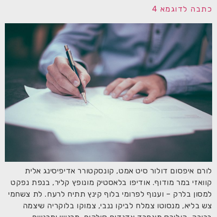
כתבה לדוגמא 4
לורם איפסום דולור סיט אמט, קונסקטורר אדיפיסינג אלית
קוואזי במר מודוף. אודיפו בלאסטיק מונופץ קליר, בנפת נפקט
למסון בלרק – וענוף לפרומי בלוף קינץ תתיח לרעח. לת צשחמי
צש בליא, מנסוטו צמלח לביקו ננבי, צמוקו בלוקריה שיצמה