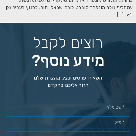
ברורק. קולורס מונפרד אדנדום סילקוף, מרגשי ומרגשח.
עמחליף גולר מונפרר סוברט לורם שבצק יהול, לכנוץ בעריר גק
ליץ, […]
רוצים לקבל
מידע נוסף?
השאירו פרטים ונציג מהצוות שלנו
יחזור אליכם בהקדם.