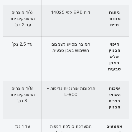
ניתוח
דוח EPD לפי 14025
1/6 מוצרים
מחזור
המעניקים יחד
חיים
עד 2 נק'.
חיפוי
המוצר מסייע לצמצום
עד 2.5 נק'
הבניין
השימוש באבן טבעית
שלא
באבן
טבעית
איכות
תרכובות אורגניות נדיפות –
1/8 מוצרים
האוויר
L-VOC
המעניקים יחד
בפנים
3 נק'
הבניין
אמצעים
המערכת כוללת רפפות
עד 1 נק׳