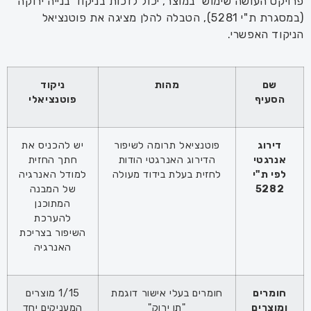
פרויקט העושה שימוש במוצר, יכול לזכות בניקוד בנייה ירוקה
(במסגרת ת"י 5281), הטבלה להלן מציגה את פוטנציאל
הניקוד האפשרי.
שם
מהות
ניקוד
הסעיף
פוטנציאלי
דירוג
פוטנציאל תרומה לשיפור
יש להכניס את
אנרגטי
הדירוג האנרגטי הודות
חתך החזית
לפי ת"י
לחזית בעלת בידוד מעולה
למודל האנרגיה
5282
של המבנה
המתוכנן
להערכת
השיפור בצריכת
האנרגיה
חומרים
חומרים בעלי אישור דוגמת
1/15 מוצרים
ומוצרים
"תו ירוק"
המעניקים יחד