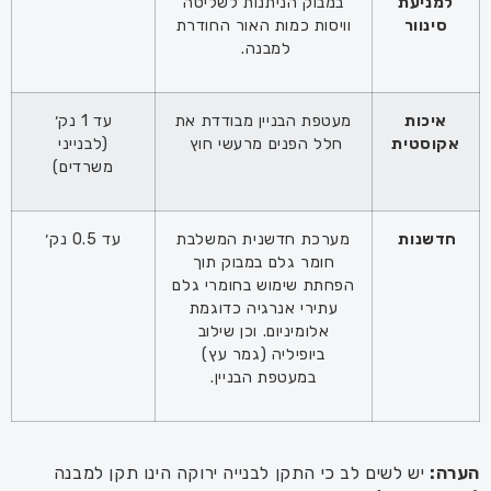
למניעת
במבוק הניתנות לשליטה
סינוור
וויסות כמות האור החודרת
למבנה.
איכות
מעטפת הבניין מבודדת את
עד 1 נק׳
אקוסטית
חלל הפנים מרעשי חוץ
(לבנייני
משרדים)
חדשנות
מערכת חדשנית המשלבת
עד 0.5 נק׳
חומר גלם במבוק תוך
הפחתת שימוש בחומרי גלם
עתירי אנרגיה כדוגמת
אלומיניום. וכן שילוב
ביופיליה (גמר עץ)
במעטפת הבניין.
הערה:
יש לשים לב כי התקן לבנייה ירוקה הינו תקן למבנה