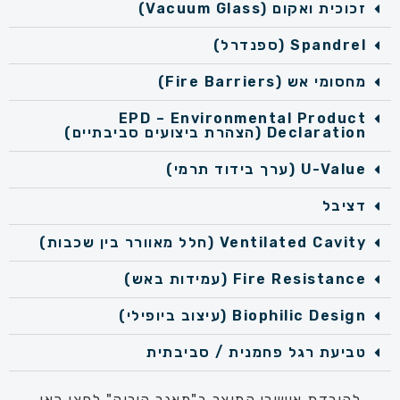
זכוכית ואקום (Vacuum Glass)
Spandrel (ספנדרל)
מחסומי אש (Fire Barriers)
EPD – Environmental Product
Declaration (הצהרת ביצועים סביבתיים)
U-Value (ערך בידוד תרמי)
דציבל
Ventilated Cavity (חלל מאוורר בין שכבות)
Fire Resistance (עמידות באש)
Biophilic Design (עיצוב ביופילי)
טביעת רגל פחמנית / סביבתית
להורדת אישורי המוצר ב"מאגר הירוק" לחצו כאן