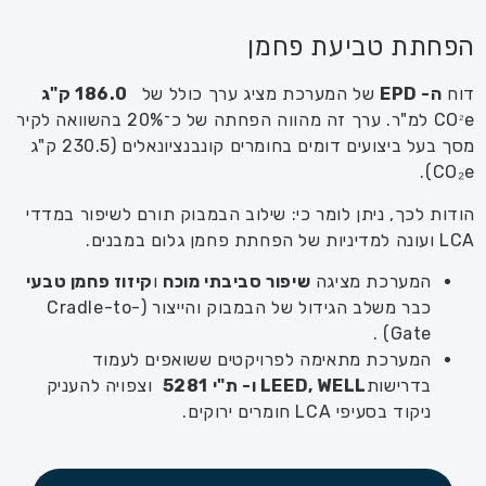
הפחתת טביעת פחמן
דוח
ה-
EPD
של המערכת מציג ערך כולל של
186.0
ק"ג
₂
CO
e למ"ר. ערך זה מהווה הפחתה של כ־20% בהשוואה לקיר
מסך בעל ביצועים דומים בחומרים קונבנציונאלים (230.5 ק"ג
CO₂e).
הודות לכך, ניתן לומר כי: שילוב הבמבוק תורם לשיפור במדדי
LCA ועונה למדיניות של הפחתת פחמן גלום במבנים.
המערכת מציגה
שיפור סביבתי מוכח
ו
קיזוז פחמן טבעי
כבר משלב הגידול של הבמבוק והייצור (Cradle-to-
Gate) .
המערכת מתאימה לפרויקטים ששואפים לעמוד
בדרישות
LEED, WELL
ו- ת"י 5281
וצפויה להעניק
ניקוד בסעיפי LCA חומרים ירוקים.