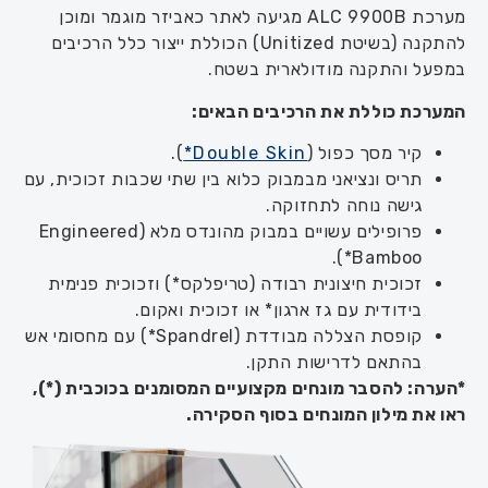
מערכת ALC 9900B מגיעה לאתר כאביזר מוגמר ומוכן
להתקנה (בשיטת Unitized) הכוללת ייצור כלל הרכיבים
במפעל והתקנה מודולארית בשטח.
המערכת כוללת את הרכיבים הבאים
:
קיר מסך כפול (
Double Skin*
).
תריס ונציאני מבמבוק כלוא בין שתי שכבות זכוכית, עם
גישה נוחה לתחזוקה.
פרופילים עשויים במבוק מהונדס מלא (Engineered
Bamboo*).
זכוכית חיצונית רבודה (טריפלקס*) וזכוכית פנימית
בידודית עם גז ארגון* או זכוכית ואקום.
קופסת הצללה מבודדת (Spandrel*) עם מחסומי אש
בהתאם לדרישות התקן.
*הערה: להסבר מונחים מקצועיים המסומנים בכוכבית (*),
ראו את מילון המונחים בסוף הסקירה.