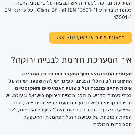
המערכת נבדקה לעמידות אש ונמצאה על פי נתוני החברה
כעומדת בדירוג: Class Bfl-s1 (EN 13501-1)|. על פי תקן EN
13501-1.
להצעת מחיר או ייעוץ SID >>>
איך המערכת תורמת לבנייה ירוקה?
מעטפת המבנה היא תווך המעבר המרכזי בין הסביבה
החיצונית לבין חללי הפנים, ולפיכך יש לה השפעה ישירה על
איכות החיים במבנה ועל ביצועיו האנרגטיים והאקוסטיים
.
בכדי לעמוד בדרישות תקני הבנייה הירוקה בישראל ובעולם, יש
חשיבות קריטית ליישום מערכת מעטפת איכותית – מערכת
שמציעה ביצועים תרמיים גבוהים, הצללה יעילה ואטימות, לצד
הפחתה מוכחת של טביעת הרגל הפחמנית וההשפעה
הסביבתית הכוללת