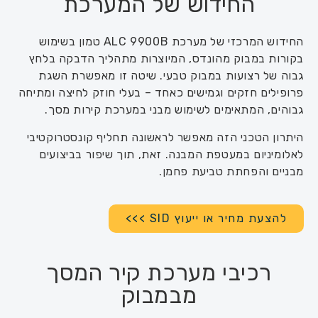
החידוש של המערכת
החידוש המרכזי של מערכת ALC 9900B טמון בשימוש
בקורות במבוק מהונדס, המיוצרות מתהליך הדבקה בלחץ
גבוה של רצועות במבוק טבעי. שיטה זו מאפשרת השגת
פרופילים חזקים וגמישים כאחד – בעלי חוזק לחיצה ומתיחה
גבוהים, המתאימים לשימוש מבני במערכת קירות מסך.
היתרון הטכני הזה מאפשר לראשונה תחליף קונסטרוקטיבי
לאלומיניום במעטפת המבנה. זאת, תוך שיפור בביצועים
מבניים והפחתת טביעת פחמן.
להצעת מחיר או ייעוץ SID >>>
רכיבי מערכת קיר המסך
מבמבוק