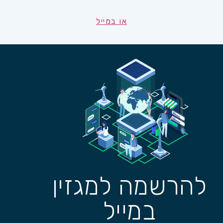
או במייל
להרשמה למגזין
במייל