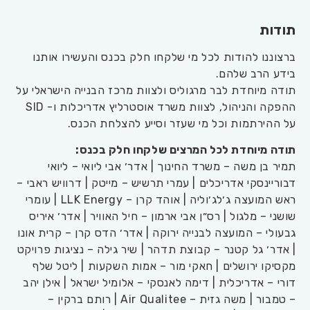
תודות
ברצוננו להודות לכל מי שלקחו חלק בכנס והעשירו אותנו
בידע הרב שלהם.
תודה מיוחדת לבר מרגוליס ולצוות מרכז הבנייה הישראלי על
ההפקה והניהול, לצוות משרד אוסטרליץ אדריכלות ו-
SID
על ההירתמות וכל מי שעזר וסייע להצלחת הכנס.
תודה מיוחדת לכל המרצים שלקחו חלק בכנס:
תמיר בן משה – משרד החינוך | אדר׳ אבי ליואי – ליואי
דבוריינסקי אדריכלים | עמרי תרשיש – מייטק | דרוויש ראבי –
ראש המועצה ג׳לג׳וליה | אוהד קרן –
LLK Energy
| עומרי
שושני – מלגול | רס״ן אבי ארמון – חיל האוויר | אדר׳ איריס
גבעולי – המועצה לבנייה ירוקה | אדר׳ הדס קרן – קרית אונו
| אדר׳ גל קטנר – קבוצת תדהר | שיר גילה – נציגות פרויקט
מקסיקו ירושלים | חאקי מור – אמות השקעות | ליטל שלף
דורי – אדריכלית | דימה לאנסקי – אלומיל ישראל | אילן יהב
– טמבור | משה גזית –
Air Qualitee
| רותם ברקין –