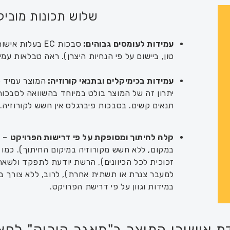
שלוש תכונות מובי
עמידות לעומסים גבוהים:
טון, ביישום על פי הנחיות היצרן). ראה טבלאות ע
עמידות בכימיקלים ובתנאי קורוזיה:
המוצר עמיד לכ
יתרון זה של המוצר בולט במיוחד בהשוואה לסבכו
תנאים קשים. בסבכות פיברגלס אין חשש לקורוזיה.
קלה לחיתוך ומסופקת על פי דרישות הפרויקט
– ה
במקום, ללא חשש מקורוזיה במיקום החיתוך). כמו כן
זכוכית לכל הכיוונים), הרשת יודעת לתפקד ולשא
למעבר צנרת או תשתית אחרת), לרוב, ללא צורך ב
במידות וגוון על פי דרישת הפרויקט.
ת אישורי המוצר ב"מאגר הירוק" לחצו