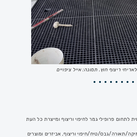
יקוז בסבכה. תמונה: אייל ציפויים
סבכ
 לתחום פרופילי גמר לחיפוי וריצוף ומייצרת כל העת
E ליציקות בטון, רגליות EC לריצוף צף, מגוון פרופילי קרמיקה/תאורה/גבס/טיח/חיפוי וריצוף, אביזרים ומוצרים