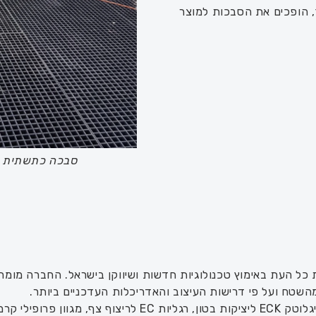
 הופכים את הסבכות למוצר
פתח גישה לנ
 (פדסטלים). תמונה: אייל ציפויים
כל העת באימוץ טכנולוגיות חדשות ושיווקן בישראל. החברה מומחית
השטח ועל פי דרישות העיצוב והאדריכלות העדכניים ביותר.
כמו כן, החברה מספקת מגוון פתרונות כגון: מערכת איגלוטק CK