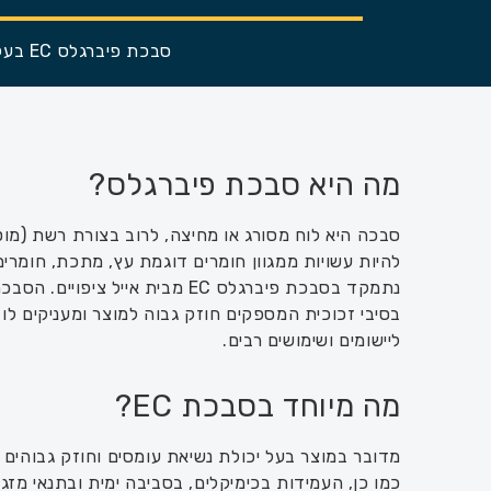
סבכת פיברגלס EC בעלת עמידות גבוהה לחומרים כימיים, סיווג אש ועמידות לעומסים של לפחות חצי טון למ״ר.
מה היא סבכת פיברגלס?
סבכה היא לוח מסורג או מחיצה, לרוב בצורת רשת (מוט
להיות עשויות ממגוון חומרים דוגמת עץ, מתכת, חומרים
נתמקד בסבכת פיברגלס EC מבית אייל צ
בסיבי זכוכית המספקים חוזק גבוה למוצר ומעניקים לו
ליישומים ושימושים רבים.
מה מיוחד בסבכת EC?
מדובר במוצר בעל יכולת נשיאת עומסים וחוזק גבוהים 
כמו כן, העמידות בכימיקלים, בסביבה ימית ובתנאי מזג או