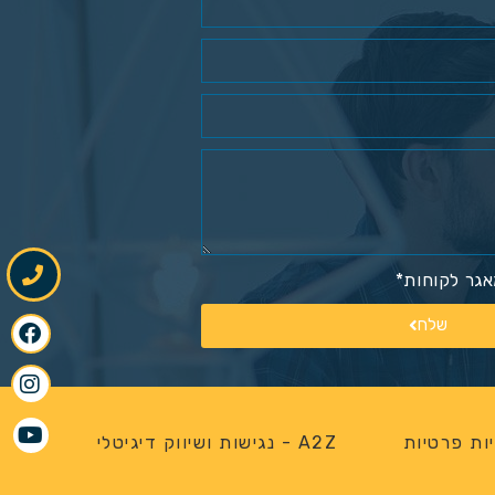
גר לקוחות*
שלח
ות פרטיות
A2Z - נגישות ושיווק דיגיטלי