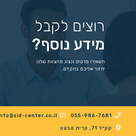
רוצים לקבל
מידע נוסף?
השאירו פרטים ונציג מהצוות שלנו
יחזור אליכם בהקדם.
info@sid-center.co.il
055-986-7681
קק״ל 71, קרית טבעון