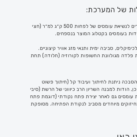
לות של המערכת:
סבכות EC בעלות אישורים לנשיאת עומסים של לפחות 500 ק״ג למ״ר (חצי
מידות בעומסים בקטלוג המוצר בנספחים.
ימיקלים, סביבה ימית ותנאי מזג אוויר קיצוניים.
ת פלדה מגולוונת החשופות לקורוזיה (חלודה) תחת
סבכה ניתנת לחיתוך ועיבוד קל (חיתוך פשוט
, הודות למבנה השריון הרב כיוווני של הרשת (סיבי
ת עומסים גם לאחר יצירת פתח נקודתי (דוגמת פתח
חיזוקים מיוחדים מסביב לנקודת הפתיחה. מסופקת
 כאן