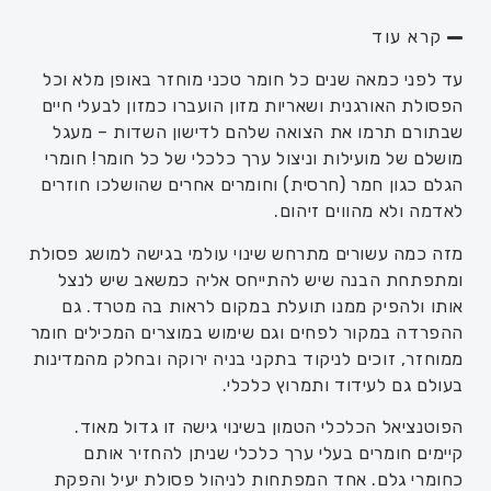
קרא עוד
עד לפני כמאה שנים כל חומר טכני מוחזר באופן מלא וכל
הפסולת האורגנית ושאריות מזון הועברו כמזון לבעלי חיים
שבתורם תרמו את הצואה שלהם לדישון השדות – מעגל
מושלם של מועילות וניצול ערך כלכלי של כל חומר
!
חומרי
הגלם כגון חמר (חרסית) וחומרים אחרים שהושלכו חוזרים
לאדמה ולא מהווים זיהום.
מזה כמה עשורים מתרחש שינוי עולמי בגישה למושג פסולת
ומתפתחת הבנה שיש להתייחס אליה
כמשאב שיש לנצל
אותו ולהפיק ממנו תועלת במקום לראות בה מטרד
.
גם
ההפרדה במקור לפחים וגם שימוש במוצרים המכילים חומר
ממוחזר
,
זוכים לניקוד בתקני בניה ירוקה ובחלק מהמדינות
בעולם גם לעידוד ותמרוץ כלכלי.
הפוטנציאל הכלכלי הטמון בשינוי גישה זו גדול מאוד.
קיימים חומרים בעלי ערך כלכלי שניתן להחזיר אותם
כחומרי גלם
.
אחד המפתחות לניהול פסולת יעיל והפקת