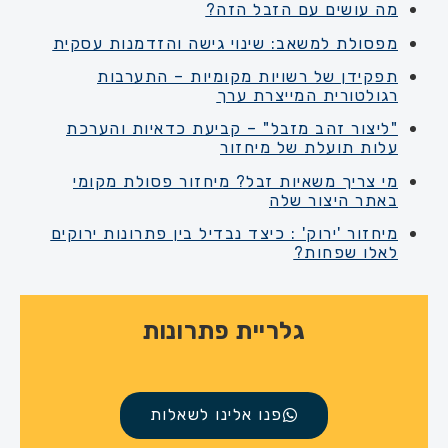
מה עושים עם הזבל הזה?
מפסולת למשאב: שינוי גישה והזדמנות עסקית
תפקידן של רשויות מקומיות – התערבות
רגולטורית המייצרת ערך
"ליצור זהב מזבל" – קביעת כדאיות והערכת
עלות תועלת של מיחזור
מי צריך משאיות זבל? מיחזור פסולת מקומי
באתר היצור שלה
מיחזור 'ירוק' : כיצד נבדיל בין פתרונות ירוקים
לאלו שפחות?
איך זה ירוק בתקן לבניה ירוקה?
תכנון לשילוב מערך פסולת בפרויקט
גלריית פתרונות
פנו אלינו לשאלות