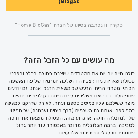
Biogas)
סקירה זו נכתבה בסיוע של חברת "Home BioGas"
מה עושים עם כל הזבל הזה?
כולנו חיים יום יום את המטרדים שיוצרת פסולת בכלל ו
בפרט
פסולת
שאריות מזון: צבירה והשלכה יומיומית של פח האשפה
הביתי, מטרדי
הריח, הרעש של משאית הזבל
. אנחנו גם יודעים
שהפסולת הזו
שאנו משליכים לפח
הייתה רק לפני יום יומיים
מוצר ששילמנו עליו במיטב כספנו
ועתה
,
לא רק שזרקנו
למעשה
כסף לפח,
אנ
חנ
ו גם משלמים (דרך מיסים וארנונה) על הפינוי
שלו למזבלה רחוקה, או גרוע מזה, הפסולת מוצאת את דרכה
לסביבה.
ברמה הגלובלית מדובר באבסורד
עוד יותר גדול
שהמחיר הכלכלי והסביבתי שלו עצום.