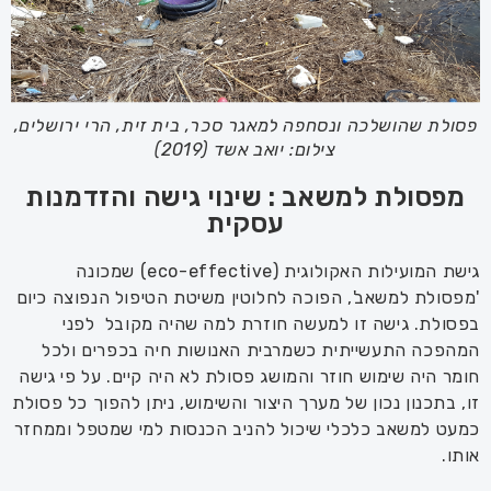
פסולת שהושלכה ונסחפה למאגר סכר, בית זית, הרי ירושלים,
צילום: יואב אשד (2019)
מפסולת למשאב : שינוי גישה והזדמנות
עסקית
גישת המועילות האקולוגית (
eco-effective
)
שמכונה
'מפסולת למשאב'
, הפוכה לחלוטין משיטת הטיפול הנפוצה כיום
בפסולת
. גישה זו למעשה חוזרת למה שהיה
מקובל
לפני
המהפכה התעשייתית כש
מרבית האנושות חיה בכפרי
ם ולכל
חומר היה שימוש חוזר והמושג פסולת לא היה קי
י
ם.
על פי גישה
זו
,
בתכנון נכון של מערך היצור והשימוש
,
ניתן להפוך כל פסולת
כמעט למשאב כלכלי שיכול להניב הכנסות למי שמטפל וממח
ז
ר
אותו.