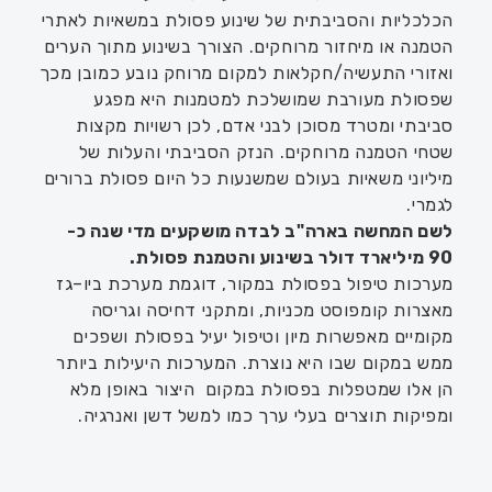
הכלכליות והסביבתית של שינוע פסולת במשאיות לאתרי
הטמנה או מיחזור מרוחקים. הצורך בשינוע מתוך הערים
ואזורי התעשיה/חקלאות למקום מרוחק נובע כמובן מכך
שפסולת מעורבת שמושלכת למטמנות היא מפגע
סביבתי ומטרד מסוכן לבני אדם
,
לכן רשויות מקצות
שטחי הטמנה מרוחקים. הנזק הסביבתי והעלות של
מיליוני משאיות בעולם שמשנעות כל היום פסולת ברורים
לגמרי.
לשם המחשה בארה"ב לבדה מושקעים מדי שנה כ-
90 מיליארד דולר בשינוע והטמנת פסולת
.
מערכות טיפול בפסולת במקור, דוגמת מערכת ביו
–
גז
מאצרות קומפוסט מכניות, ומתקני דחיסה וגריסה
מקומיים מאפשרות מיון וטיפול יעיל בפסולת ושפכים
ממש במקום שבו היא נוצרת
.
המערכות היעילות ביותר
הן אלו שמטפלות בפסולת במקום היצור באופן
מלא
ומפיקות תוצרים בעלי ערך כמו למשל דשן ואנרגיה.