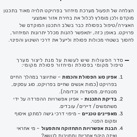
הצלחה של תפעול מערכת מיחזור בפרויקט תלויה מאוד בתכנון
מוקדם
ולכן
מומלץ לכלול את
בחירת אזור ואמצעי
האצירה/טיפול בפסולת כבר
בשלב התכנון המוקדם של
פרויקט
.
באופן כזה,
יתאפשר להנות מכלל יתרונות
המיחזור
,
לחסוך בשטחי מכולות פסולת ולייעל את דרכי השינוע
והפינוי.
סדר הפעולות שיש לעשות על מנת ליצור מערך
טיפול מקומי בפסולת ומיחזור פסולת מקומי:
אפיון
סוג הפסולת והכמות
– שתיווצר במהלך החיים
בפרויקט (כמות אנשים שחיים בפרויקט, סוג עסקים,
מטבחים
,
מסעדות וכדומה
).
בדיקת התכנות
–
אפיון
אפשרויות ההפרדה על ידי
משתמשים/
די
י
רים/
עובדים.
מאפיינים טכניים
–
מיפוי דרכי גישה למתקן איסוף
ומקום הפנוי
.
הבנת אפשרויות התחזוקה והתפעול
–
מי אחראי
ואיזה היקף אחריות ומחויבות לנושא
?