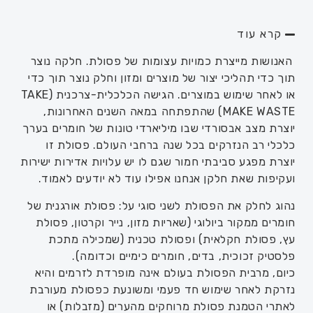
קרא עוד
האנושות מייצרת כמויות עצומות של פסולת. חלקה נוצר
תוך כדי תהליכי יצור של מוצרים ומזון וחלק נוצר תוך כדי
או לאחר שימוש במוצרים.
הגישה הכלכלית-צרכנית
(
TAKE
MAKE WASTE)
שהתפתחה במאה השנים האחרונות,
יוצרת מצב אבסורדי שבו מיליארדי טונות של חומרים בערך
כלכלי רב
הנזרקים בכל שנה ברחבי העולם. פסולת זו
יוצרת מפגע סביבתי חמור שגם לו יש עלויות אדירות ישירות
ועקיפות שאת חלקן אנחנו אפילו עוד לא יודעים לאמוד
.
נהוג לחלק את הפסולת לשני סוגי על: פסולת אורגנית של
חומרים ממקור ביולוגי (שאריות מזון, נייר וקרטון, פסולת
עץ, פסולת חקלאית) ופסולת טכנית (שמכילה מתכת
פלסטיק זכוכית, בדים, חומרים כימיים וכדומה
).
כיום
,
מרבית הפסולת בעולם אינה מופרדת לזרמים והיא
נזרקת לאחר שימוש חד פעמי ומשונעת כפסולת מעורבת
לאתרי הטמנת פסולת מרוחקים מהערים (מזבלות) או