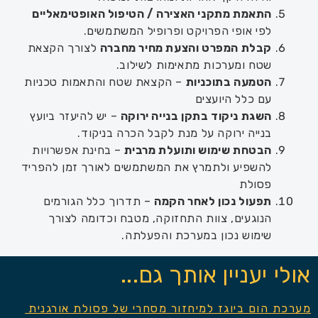
התאמת מ
תקני
האצירה / הטיפול
האופטימאלי
ים
ל
פי אופי הפרויקט ופרופיל המשתמשים
.
קבלת המפרט
והצעת מחיר
מחברה
לצורך הקצאת
שטח ומערכות מתאימות לשילוב.
הטמעה בת
ו
כניות
–
הקצאת שטח והתאמות טכניות
עם כלל היועצים
השגת ניקוד בתקן בנייה ירוקה
–
יש להיעזר ביועץ
בנייה ירוקה על מנת לקבל הכרה בניקוד.
ה
בטחת שימוש
ותועלת
מרבית
–
בחינת אפשרויות
להשפיע ולתמרץ את המשתמשים לאורך זמן
להפריד
פסולת
תפעול נכון לאחר הקמה
–
תדרוך כלל הגורמים
הנוגעים, צוות
ה
תחזוקה, מטבח וכדומה לצורך
שימוש נכון במערכת והפעלתה.
אולי יעניין אותך גם...
מערכת הום ביוגז למיחזור מסחרי של פסולת אורגנית