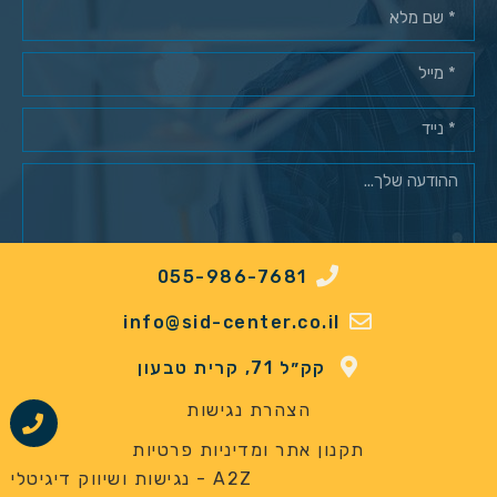
055-986-7681
מאשר/ת רישום למאגר לקוחות*
info@sid-center.co.il
שלח
קק״ל 71, קרית טבעון
הצהרת נגישות
תקנון אתר ומדיניות פרטיות
A2Z - נגישות ושיווק דיגיטלי