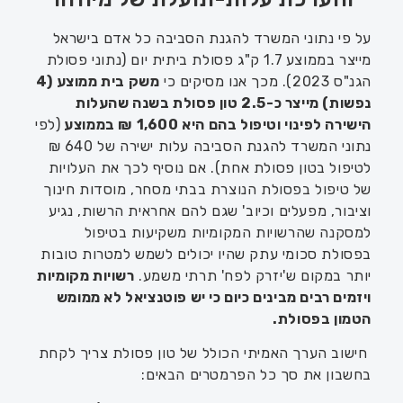
על פי נתוני המשרד להגנת הסביבה
כל אדם
בישראל
מייצר בממוצע 1.7 ק"ג
פסולת
ב
יתית
יום
(נתוני פסולת
הגנ"ס
2023)
.
מכך אנו מסיקים כי
משק בית ממוצע (4
נפשות) מייצר כ-2.5 טון פסולת בשנה
ש
העלות
הישירה לפינוי
וטיפול בהם
היא
1,600 ₪
בממוצע
(לפי
נתוני המשרד להגנת הסביבה עלות
ישירה של
640 ₪
לטיפול
בטון
פסולת
אחת
)
.
אם נוסיף לכך
את
העלויות
של טיפול ב
פסולת הנוצ
ר
ת בבתי מסחר, מוסדות
חינוך
ו
ציבור, מפעלים
וכיוב
' שגם להם אחראית הרשות, נגיע
למסקנה שהרשויות המקומיות משקיעות בטיפול
בפסולת סכומי עתק
שהיו יכולים לשמש למטרות טובות
יותר
במקום ש'י
זרק לפח
'
תרתי משמע.
רשויות מקומיות
ו
יזמים רבים מבינים כיום כי יש פוטנציאל לא ממומש
הטמון בפסולת.
חישוב הערך האמיתי הכולל של טון פסולת צריך לקחת
בחשבון את סך כל הפרמטרים הבאים: