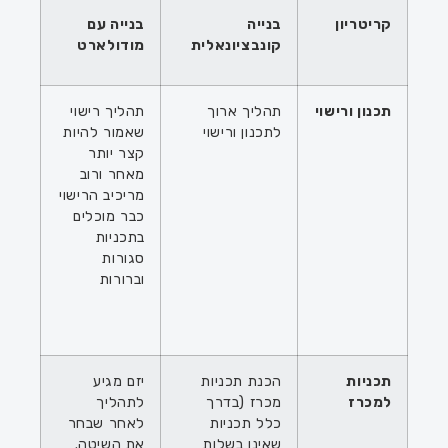
קריטריון
בנייה
בנייה עם
קונבציונאלית
מודולארט
תכנון ורישוי
תהליך ארוך
תהליך רישוי
לתכנון ורישוי
שאמור להיות
קצר יותר
מאחר ורוב
מריכיב הרישוי
כבר מוכלים
בתכניות
סגורות
וברורות
תכניות
הכנת תכניות
יזם מגיע
למכרז
מכרז (בדרך
לתהליך
כלל תכניות
לאחר שבחר
שאינן בשלות
את השיטה.