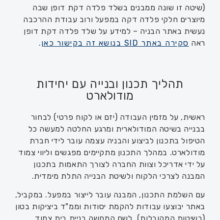
(שיטה זו שונה ממבנים בשלד פלדה דקת דופן שבה
מיוצרים חלקי פלדה דקה במפעל ורוב עבודת ההרכבה
נעשית באתר הבניה – למידע על שלד פלדה דקת דופן
ראה
סקירה באתר
SID בנושא זה בקישור כאן
.
תהליך תכנון ובנייה עם יחידות
מודולארט
ראשית, על מזמין העבודה (יזם או לקוח פרטי) לבחור
בבנייה בשיטה המודולארית ומרגע החלטה למעשה כל
הטיפול בתכנון לביצוע והבניה עצמה עובר לידי חברת
מודולארט. במהלך התכנון מתקיימים מפגשים וליווי צמוד
על ידי אדריכל וצוות החברה לצורך התאמות בתכנון
המבנה לצרכי הלקוח ולשיטת הבנייה התלת מימדית.
עם השלמת התכנון, המבנה עובר לייצור במפעל. במקביל,
באתר יבוצעו עבודות להקמת יסודות וממ"ד ביציקות בטון
(בשיטות המקובלות). לשם המחשה בניית בית צמוד