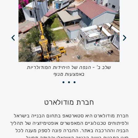
הונחו ומוכנים
שלב ב' - הנפה של היחידות המודולריות
שלב 
באמצעות מנוף
המו
חברת מודולארט
חברת מודולארט היא סטארטאפ בתחום הבנייה בישראל
ולפיתוחים טכנולוגיים המאפשרים אופטימיזציה של תהליך
הבניה וההרכבה באתר. החברה פונה לספק מענה לכל
סוגי המבנים בשוק הבנייה הישראלי והקימה מפעל