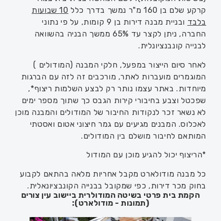
קרקע שלם בן 160 מ"ר נמשך בדרך כלל
10 שבועות
בלבד
ובניית מבנה דירות בן 9 קומות, על פי נתוני
החברה, ניתן לקצר עד 65% ממשך הבניה בהשוואה
לבנייה קונבנציונלית.
לאחר סיום הייצור במפעל, חלקי המבנה (המודולים )
המוגמרים מועברות לאתר, מורכבים זה לזה עם הברגות
מיוחדות. באתר עצמו נותר רק לבצע השלמות ריצוף*,
שפכטל וצבע בחיבורי קירות הגבס כך שתוך מספר ימים
לא נשאר זכר לנקודות החיבור של המודולים והמבנה מוכן
לאכלוס. המבנים מגיעים עם גמר חיצוני אטום ואסטתי
המותאם לחיבור מושלם בין המודולים.
*הריצוף יכול להגיע מוכן עם המודול
כל מבנה מודולארט מקבל אחריות מלאה בהתאם לקבוע
בחוק מכר דירות, כפי שמקובל בבנייה הקונבציונאלית.
הקמת בית פרטי בשיטה המודולרית ביישוב עין צורים
(תמונות - מודולארט):