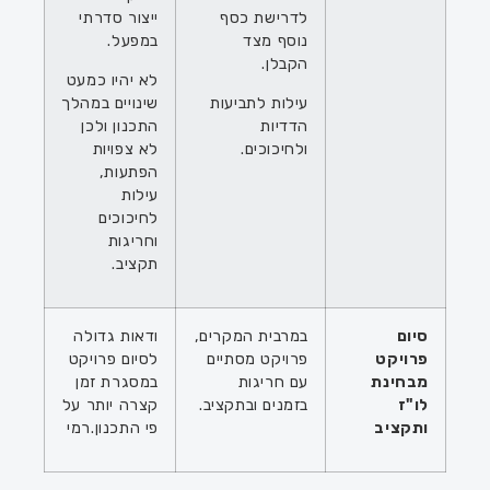
לדרישת כסף
ייצור סדרתי
נוסף מצד
במפעל.
הקבלן.
לא יהיו כמעט
עילות לתביעות
שינויים במהלך
הדדיות
התכנון ולכן
ולחיכוכים.
לא צפויות
הפתעות,
עילות
לחיכוכים
וחריגות
תקציב.
סיום
במרבית המקרים,
ודאות גדולה
פרויקט
פרויקט מסתיים
לסיום פרויקט
מבחינת
עם חריגות
במסגרת זמן
לו"ז
בזמנים ובתקציב.
קצרה יותר על
ותקציב
פי התכנון.רמי