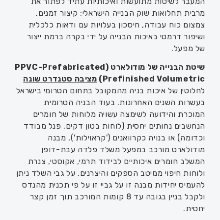
המעבר לשיטות מתועשות ואיכותיות עתיד לפתור את
מרבית תחלואות שוק הבנייה הישראלי: קיצור זמנים,
צמצום כוח עבודה, חיסכון בעלויות עם ודאות כלכלית
ושיפור דרמטי באיכות הבנייה על ידי בקרה ברמת ייצור
של מפעל.
שיטת הבנייה של מודולארט
(PPVC-
Prefabricated
Prefinished Volumetric)
מציבה סטנדרט שונה
לחלוטין של איכות בניה מהמקובל בתחום הטרומי בישראל
בעשרות השנים האחרונות. בעוד
הבניה הטרומית
המוכרת והידועה לשימצה עשויה מלוחות של חומרים
הנחשבים נחותים יחסית (לוחות בטון דקים, פנל מבודד
וכדומה) או בנויה כקרוואנים ('קראוילות'),
מבנה
מודולארט מורכב במפעל משלד פלדה עבת-דופן
המשלב חומרים איכותיים לבידוד תרמי, אקוסטי, צנרת
ולוחות חיפוי ממיטב הספקים והיצרנים.
על גבי השלד ניתן
להעמיס יחידות מבנה זו על גביי זו על פי תכנית מהנדס
ולקבל בניין בגובה עד 8 קומות המורכב תוך זמן קצר
יחסית.