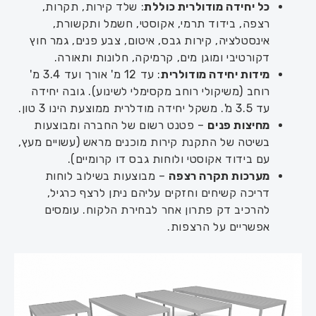
כל יחידה מודולרית כוללת
: שלד קירות, תקרות,
רצפה, בידוד תרמי, אקוסטי, חשמל ותקשורת,
אינסטלציה, קירות גבס, איטום, צבע פנים, גמר חוץ
דקורטיבי ומוגן מים, קרמיקה, חלונות ותאורה.
מידות יחידה מודולרית
: עד 12 מ' אורך ועד 3.4 מ'
רוחב (משיקולי רוחב מקסימלי לשינוע). גובה יחידה
עד 3.5 מ'. משקל יחידה מודלרית ממוצעת הינו 3 טון.
מחיצות פנים
– פטנט רשום של החברה ומבוצעות
בשיטה של התקנת קירות מוכנים מראש (עשויים מעץ,
עם בידוד אקוסטי ולוחות גבס דו קרומיים).
מערכות תקרה רצפה
– מבוצעות בשילוב לוחות
דריכה קשיחים וחזקים עליהם ניתן לרצף כרגיל,
להרכיב דק פתרון אחר לבחירת הלקוח. עומסים
אפשריים על הרצפות.