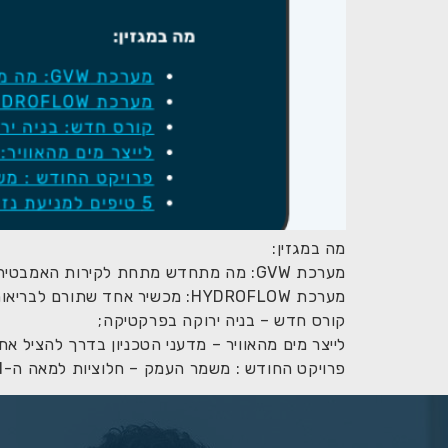
מה במגזין:
מערכת GVW: מה מתחדש מתחת לקירות האמבטיה?
מערכת HYDROFLOW: מכשיר אחד שתורם לבריאות וחוסך בעלויות התפעול מערכות מים;
קורס חדש – בניה ירוקה בפרקטיקה;
לייצר מים מהאוויר – מדעני הטכניון בדרך להציל א
פרויקט החודש : משמר העמק – חלוציות למאה ה-21 בשימור מי נגר.