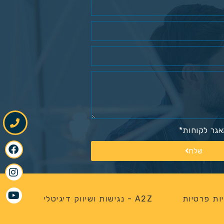
גר לקוחות*
שלח
ות פרטיות
A2Z - נגישות ושיווק דיגיטלי