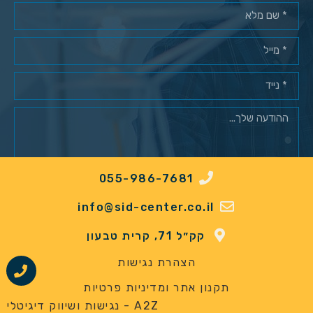
055-986-7681
מאשר/ת רישום למאגר לקוחות*
info@sid-center.co.il
שלח
קק״ל 71, קרית טבעון
הצהרת נגישות
תקנון אתר ומדיניות פרטיות
A2Z - נגישות ושיווק דיגיטלי