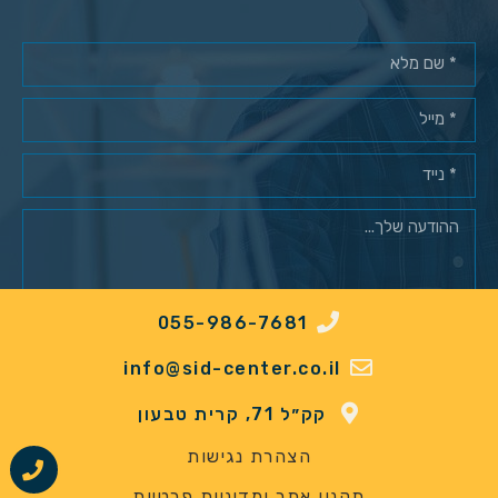
055-986-7681
מאשר/ת רישום למאגר לקוחות*
info@sid-center.co.il
שלח
קק״ל 71, קרית טבעון
הצהרת נגישות
תקנון אתר ומדיניות פרטיות