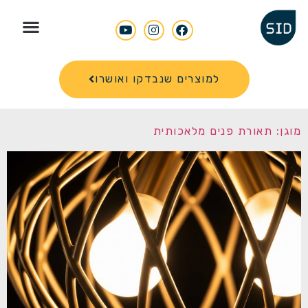
Search for
למוצרים שנבדקו ואושרו
מוגן: תאורת פנים מלאכותית