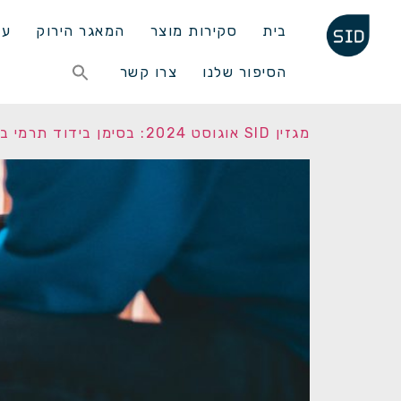
בית
סקירות מוצר
המאגר הירוק
עד
Search
הסיפור שלנו
צרו קשר
for:
Search Button
מגזין SID אוגוסט 2024: בסימן בידוד תרמי במבנים