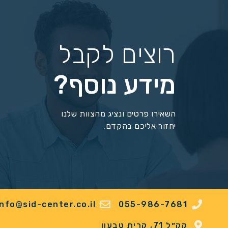
רוצים לקבל
מידע נוסף?
השאירו פרטים ונציג מהצוות שלנו
יחזור אליכם בהקדם.
info@sid-center.co.il
055-986-7681
קק״ל 71, קרית טבעון