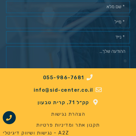
055-986-7681
מאשר/ת רישום למאגר לקוחות*
info@sid-center.co.il
שלח
קק״ל 71, קרית טבעון
הצהרת נגישות
תקנון אתר ומדיניות פרטיות
A2Z - נגישות ושיווק דיגיטלי