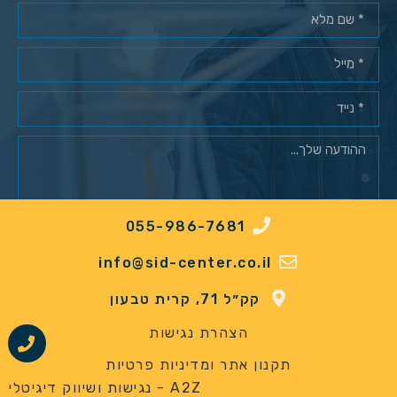
055-986-7681
מאשר/ת רישום למאגר לקוחות*
info@sid-center.co.il
שלח
קק״ל 71, קרית טבעון
הצהרת נגישות
תקנון אתר ומדיניות פרטיות
A2Z - נגישות ושיווק דיגיטלי