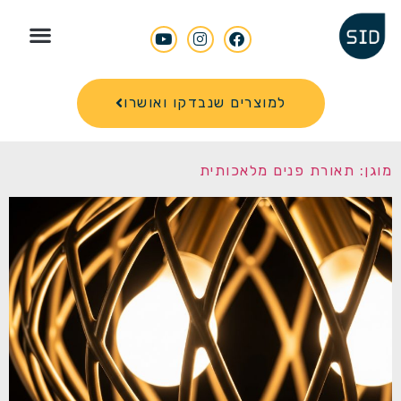
Search for
למוצרים שנבדקו ואושרו
מוגן: תאורת פנים מלאכותית