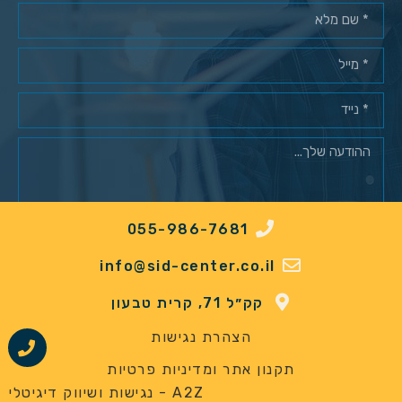
055-986-7681
מאשר/ת רישום למאגר לקוחות*
info@sid-center.co.il
שלח
קק״ל 71, קרית טבעון
הצהרת נגישות
תקנון אתר ומדיניות פרטיות
A2Z - נגישות ושיווק דיגיטלי