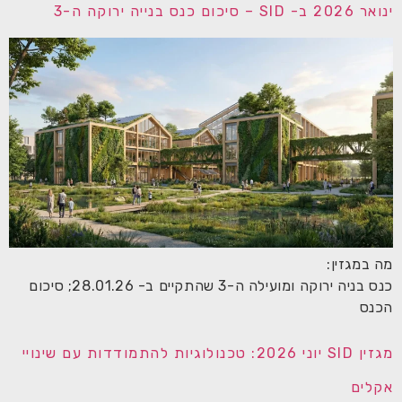
ינואר 2026 ב- SID – סיכום כנס בנייה ירוקה ה-3
מה במגזין:
כנס בניה ירוקה ומועילה ה-3 שהתקיים ב- 28.01.26; סיכום
הכנס
מגזין SID יוני 2026: טכנולוגיות להתמודדות עם שינויי
אקלים