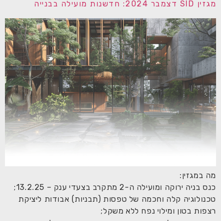
מגזין SID דצמבר 2024: חדשנות מועילה בבנייה
מה במגזין:
כנס בניה ירוקה ומועילה ה-2 מתקרב בצעדי ענק – 13.2.25;
טכנולוגיה קלה וחכמה של טפסות (תבניות) אבודות ליציקת
רצפות בטון ומילוי נפח ללא משקל;