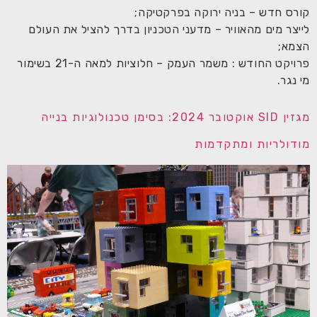
קורס חדש – בניה ירוקה בפרקטיקה;
לייצר מים מהאוויר – מדעני הטכניון בדרך להציל את העולם
הצמא;
פרויקט החודש : משמר העמק – חלוציות למאה ה-21 בשימור
מי נגר.
מגזין SID אוקטובר 2024: בסימן טכנולוגיות בנייה
מודולריות ומתקדמות