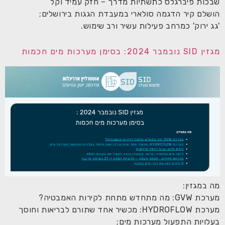
שבכות פיברגלס כתשתיות מדרך – חזק עמיד וקל
הושלם קיר הדגמה סולארי במעבדת הגגות בירושלים;
'גג ירוק' כמרחב פעילות עשיר ורב שימוש.
מגזין SID נובמבר 2024: בסימן מערכות מים חכמות
מה במגזין:
מערכת GVW: מה מתחדש מתחת לקירות האמבטיה?
מערכת HYDROFLOW: מכשיר אחד שתורם לבריאות וחוסך
בעלויות התפעול מערכות מים;