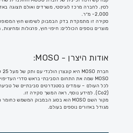
לסין. לחברה מרכז לוגיסטי, משרדים ואולם תצוגה באז
2,000- מ״ר.
סקירה זו מתמקדת בדק הבמבוק לשימוש חוץ המסופק ע
מוצרים נוספים הכוללים: חיפוי חוץ, פרגולות ומחיצות, ר
אודות היצרן - MOSO:
חברת MOSO היא קונצרן הולנדי עם ותק של מעל 25 שנים בתחום תעשיית הבמבוק ונחשבת למובילה עולמית בתחום. לחברה קיימים שיתופי פעולה במעל 50 מדינות.
MOSO שמה את התחום הסביבתי בראש סדרי העדיפו
לכל העולם – עומדים בסטנדרטים סביבתיים של טביעת ר
(Co2). למידע נוסף, ראה המשך סקירה זו.
מגודל באזורים נוספים בעולם.