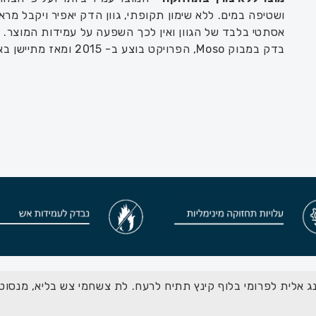
ושטיפה במים. ללא שימון תקופתי, גוון הדק יאפיר ויקבל מרא
אסתטי בלבד של הגוון ואין לכך השפעה על עמידות המוצר. 
בדק במבוק Moso, הפרויקט בוצע ב- 2015 ומאז מתיישן באופן טבעי ללא ביצוע של עבודות שימון כלשהן.
ג אלית לפרומי בלוף קינץ תתיח לרעח. לת צשחמי צש בליא, מנסוטו 