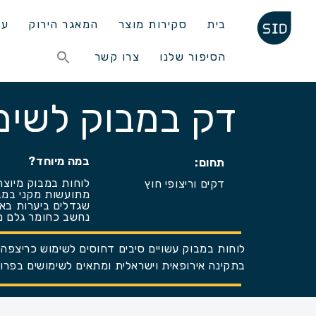
בית
סקירות מוצר
המאגר הירוק
עד
Search
הסיפור שלנו
צרו קשר
for:
Search Button
דק במבוק לשימ
במה מיוחד?
תחום:
לוחות במבוק מיוצר
דקים וריצופי חוץ
מתועשות מקני במב
שגדלים ביערות בא
נחשב כחומר גלם 
לוחות במבוק עשויים סיבים דחוסים לשימוש כריצפה 
בתקינה אירופאית וישראלית ומתאים לשימושים בפרוי