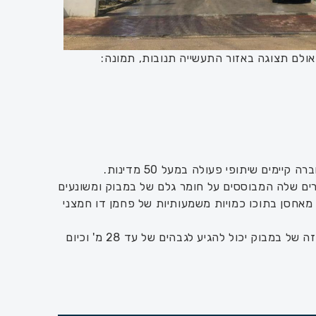
אולם תצוגה באזור התעשייה תנובות, תמונה:
צרים שלה המבוססים על חומר גלם של במבוק ומשונעים
 מאחסן בתוכו כמויות משמעותיות של פחמן דו חמצני
מקור השם MOSO הוא בסוג הבמבוק המשמש כחומר הגלם לייצור המוצרים. מקורו של במבוק MOSO הוא בסין וטיוואן, זן זה של במבוק יכול להגיע לגבהים של עד 28 מ' וכיום