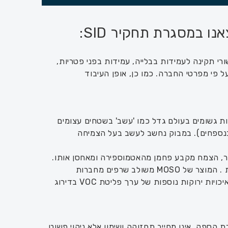
רי תקינה לעמידות בבלייה, עמידות בפני פטריות,
 פי מפרטי החברה. כמו כן, אופן העיבוד
 גשומים בעולם גדל כמו 'עשב' בשטחים עצומים
רות מתחדשים (ראה בנספחים). במבוק נחשב לעשב בעל הצמיחה
צר חמצן וסופג 2CO מהאוויר, כלומר, הצמח מקבע פחמן מהאטמוספירה ומאחסן אותו.
בכך, תורם לאיכות הסביבה ובעל טביעת רגל פחמנית שלילית . המוצר של MOSO משולב שרפים מחברות
מובילות המתחייבות לעמידה בסטנדרטים סביבתיים. למוצר איכויות ירוקות נוספות של ערך פליטת VOC בדירוג
 הספק, אינו מחייב תחזוקה ושימון אלא ניקוי פשוט