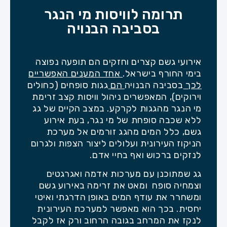
תרומה לוויסות מי הנגר
בסביבה הבנויה
אירועי גשם קצרים וחזקים הם תופעה נפוצה
בימי החורף בישראל.
אחד המענים האפשריים
לכך
בסביבה הבנויה
הם
גגות סופחים (כחולים
וירוקים), המאפשרים ניהול וויסות קצב זרימת
מי הנגר מהגגות לקרקע. במצב הקיים של גג
ללא שכבה סופחת של מי נגר, בעת אירוע
גשם, כלל המים מהגג זורמים אל מערכת
הניקוז העירונית ועלולים ליצור הצפות ולגרום
לנזקים ברכוש ואף בחיי אדם.
גג שמתוכנן עם מערכות אדמה ואגרגטים
וצמחיה סופח ומאט את זרימה באירוע גשם
ומשחרר את עודף המים באופן הדרגתי ואיטי
יחסית. בכך הוא מאפשר למערכת העירונית
לנקז את המרחב בגובה הרחוב ורק אז לקבל