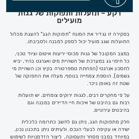
רקע – תועלות ותפוקות של גגות
מועילים
בסקירה זו נגדיר את המונח "תפוקות הגג" להצגת מכלול
התועלות שגג מועיל יכול לספק למבנה ולסביבתו.
במצב המקובל של גגות מכוסי יריעות איטום וציוד טכני,
כל חיפוי גג במערכת של השהיית מים ואגרגט בהיר, יביא
לחסכון אנרגטי (הפחתת טמפרטורה בקיץ וכן השהיית מי
גשמים). הוספת צמחייה בנוסף, מעלה את התפוקה של
שטח זה באופן ניכר.
על פי מחקרים רבים, לגגות ירוקים צומחים, יש תועלות
רבות גם בהיבט של איכות חיי הדיירים במבנה וגם
בהיבטים עירוניים.
חלק מתפוקות הגג, ניתן גם לחשב כתרומה כלכלית
ישירה או עקיפה לבעלי הנכס. ולעיתים ניתן בתכנון נכון,
במיוחד במבני מסחר ותעסוקה, ליצור הזדמנויות לשימוש