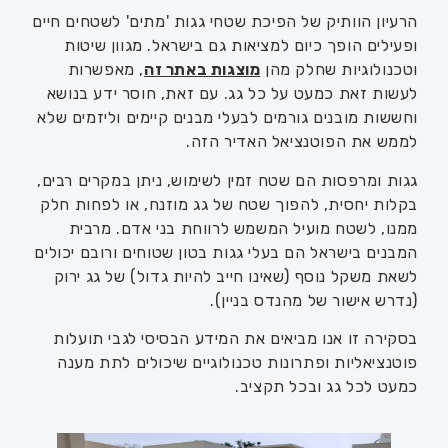
הרעיון הוותיק של הפיכת שטחי גגות 'מתים' לשטחים חיים
ופעילים הופך כיום למציאות גם בישראל. מגוון שיטות
וטכנולוגיות שחלק מהן
מוצגות באתר זה
, מאפשרות
לעשות זאת כמעט על כל גג. עם זאת, חוסר ידע בנושא
וחששות מובנים גורמים לבעלי מבנים קיימים וליזמים שלא
לממש את הפוטנציאל האדיר הזה.
גגות ומרפסות הם שטח זמין לשימוש, ניתן במקרים רבים,
בקלות יחסית, להפוך שטח של גג מוזנח, או לפחות חלק
ממנו, לשטח מועיל המשמש לרווחת בני אדם. מרבית
המבנים בישראל הם בעלי גגות בטון שטוחים ורובם יכולים
לשאת משקל נוסף (שאינו חייב להיות גדול) של גג ירוק
(נדרש אישור של מהנדס בניין).
בסקירה זו אנו מביאים את המידע הבסיסי לגבי תועלות
פוטנציאליות ופתרונות טכנולוגיים שיכולים לתת מענה
כמעט לכל גג ובכל תקציב.