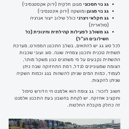
גג נוי חסכוני
מגונן חלקית (ירוק אקסטנסיבי)
גג נוי מגונן
ומושקה (ירוק אינטנסיבי)
גג חקלאי ויצרני
כולל שילוב ייצור אנרגיה
(סולארית)
גג משולב לפעילות קהילתית וחינוכית (כל
השילובים הנ"ל)
לכל סוג גג יש להתאים, בשלב התכנון המפורט, מערכת
תשתית טכנית ותכנון צמחיה שונה. סוג ועובי שכבות
התשתית נקבעים על פי משתנים כגון משקל מותר,
הצומח שמעוניינים לגדל, רמת התחזוקה שבה ניתן
לעמוד, כמות המים שניתן להשהות בגג וכמות השקיה
שניתן להקצות.
חשוב לזכור: גג צומח הוא אלמנט חי הדורש טיפול
ותקציב אחזקה. יש לקחת בחשבון בעת התכנון אלמנט
זה כחלק מקבלת החלטות.