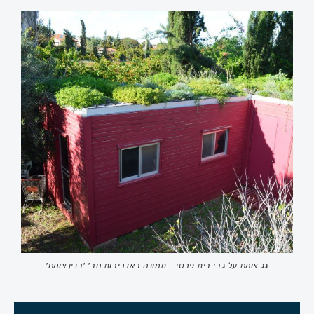
גג צומח על גבי בית פרטי - תמונה באדריבות חב' 'בנין צומח'