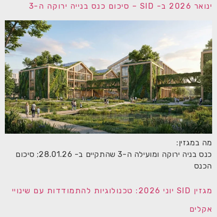
ינואר 2026 ב- SID – סיכום כנס בנייה ירוקה ה-3
מה במגזין:
כנס בניה ירוקה ומועילה ה-3 שהתקיים ב- 28.01.26; סיכום
הכנס
מגזין SID יוני 2026: טכנולוגיות להתמודדות עם שינויי
אקלים