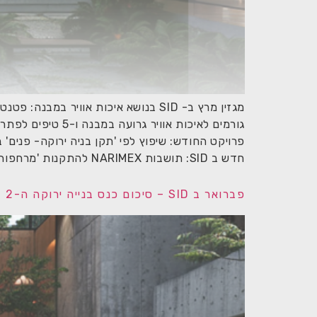
מגזין מרץ ב- SID בנושא איכות אוויר במבנה: פטנט ישראלי חדשני לשיפור איכות אוויר שניתן להתקנה בכל מזגן קיים;
גורמים לאיכות אוויר גרועה במבנה ו-5 טיפים לפתרונות שבהישג ידכם;
פרויקט החודש: שיפוץ לפי 'תקן בניה ירוקה- פנים'
חדש ב SID: תושבות NARIMEX להתקנות 'מרחפות' של מערכות כבדות על גגות
פברואר ב SID – סיכום כנס בנייה ירוקה ה-2