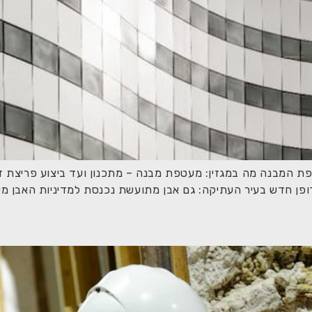
 2025 : חודש יולי ב- SID בסימן מעטפת המבנה מה במגזין: מעטפת מבנה – מתכנון ועד 
פן חדש בעיר העתיקה: גם אבן מתועשת נכנסת למדיניות האבן מע